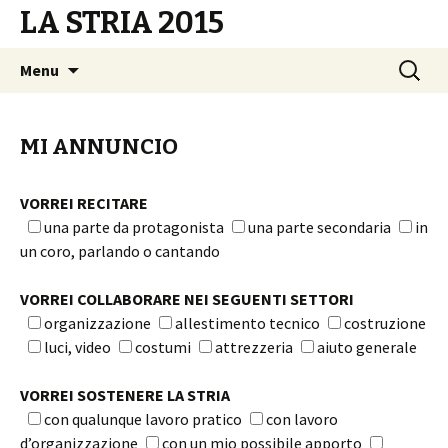
LA STRIA 2015
Vai
Ricerca
Menu
al
per:
contenuto
MI ANNUNCIO
VORREI RECITARE
una parte da protagonista
una parte secondaria
in
un coro, parlando o cantando
VORREI COLLABORARE NEI SEGUENTI SETTORI
organizzazione
allestimento tecnico
costruzione
luci, video
costumi
attrezzeria
aiuto generale
VORREI SOSTENERE LA STRIA
con qualunque lavoro pratico
con lavoro
d’organizzazione
con un mio possibile apporto