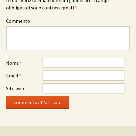
Il tuo indirizzo email non sarà pubblicato.
I campi
obbligatori sono contrassegnati
*
Commento
Nome
*
Email
*
Sito web