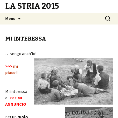
LA STRIA 2015
Vai
Ricerca
Menu
al
per:
contenuto
MI INTERESSA
… vengo anch’io!
>>>
mi
piace !
Mi interessa
e
>>>
MI
ANNUNCIO
per un
ruolo